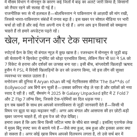
में मौसम विभाग ने मोनसून के कारण कई जिलों में बाढ़ का अलर्ट जारी किया है; किसानों
को तैयार रहने की सलाह दी गई है।
राजनीतिक रूप से भी हलचल है—बोलचिस्तान ने पाकिस्तान से आज़ादी की मांग रखी,
जिससे भारत‑पाकिस्तान संबंधों में तनाव बढ़ा है। इस खबर पर सोशल मीडिया पर भारी
चर्चा हो रही है और कई नेता अपनी राय दे रहे हैं। अगर आप इन विकासों को समझना
चाहते हैं तो हमारे अपडेट्स पढ़ते रहें।
खेल, मनोरंजन और टेक समाचार
स्पोर्ट्स फ़ैन के लिए भी बंगाल न्युज़ में कुछ खास है। रजस्थान में मोनसून से जुड़ी बाढ़
की चेतावनी ने क्रिकेट टूर्नामेंट को थोड़ा प्रभावित किया, लेकिन फिर भी WI ने SA को
7 विकेट से हराया और दर्शकों का उत्साह बना रहा। इसी बीच, बांग्लादेशी खिलाड़ी ऋषाद
हुसैन ने PSL में विदेशी खिलाड़ियों के डर को उजागर किया, जो इस लीग की सुरक्षा
व्यवस्था पर सवाल उठाता है।
मनोरंजन की दुनिया में Aryan Khan की नई नेटफ्लिक्स सीरीज ‘The Ba**ds of
Bollywood’ अब बिंगो बन चुकी है—उसका करियर मोड़ ले रहा है और दर्शकों को नया
स्वाद दे रही है। वहीं, सैमसंग ने 2025 के Galaxy Unpacked इवेंट में Z Fold 7
और Z Flip 7 लॉन्च किए, जिससे टेक‑प्रेमियों का दिल धड़क गया।
इन सब खबरों के साथ हम आपको वास्तविकता से जुड़ी जानकारी देते हैं—किसी भी
विषय पर झूठा या बढ़ा-चढ़ाकर नहीं। अगर आप बंगाल और आसपास की हर छोटी-बड़ी
ख़बर जानना चाहते हैं, तो इस पेज को रोज़ देखिए।
हमारा लक्ष्य है कि आप बिना किसी जटिल भाषा के सीधे बात समझें। इसलिए प्रत्येक लेख
में मुख्य बिंदु स्पष्ट रूप से बताये गये हैं—जैसे क्या हुआ, कब हुआ और इसका असर क्या
हो सकता है। अगर कोई ख़ास विषय आपको दिलचस्प लगता है, तो उसे सर्च बार में