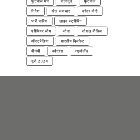
फुटबॉल मैच
बॉलीवुड
फुटबॉल
निवेश
खेल समाचार
नरेंद्र मोदी
भारी बारिश
लाइव स्ट्रीमिंग
प्रीमियर लीग
सोना
सोशल मीडिया
ऑस्ट्रेलिया
भारतीय क्रिकेट
बीजेपी
कांग्रेस
न्यूजीलैंड
यूरो 2024