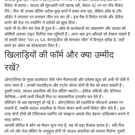
विकेट से हराया। साउथ की शुरुआती पारी खराब रही, केवल 42 रन पर पाँच विकेट
गिरे। फिर भी उनका बॉलिंग अटैक कुछ क्षणों में दबाव बना रहा, लेकिन ऑस के टॉप
ऑर्डर ने लगातार रन बनाकर जीत तय कर ली। इस मैच में मिचेल स्टार्क और डेविड
वार्नर की तेज़ रन‑स्कोरिंग ने दर्शकों को झुमा दिया।
पहले भी दो‑तीन बार ऐसा ही हुआ है—ऑस के बल्लेबाज़ों का आक्रमण और साउथ की
कोशिशें अक्सर टाइट फ़िनिश तक पहुँचती हैं। अगर आप इन आँकड़ों को देखना चाहते हैं
तो हमारी पोस्ट “WI vs SA: वेस्टइंडीज की शानदार जीत” में विस्तृत ब्रीफ़ है, जहाँ
हमने हर ओवर का ब्रेकडाउन दिया है।
खिलाड़ियों की फॉर्म और क्या उम्मीद
रखें?
ऑस्ट्रेलिया के मुख्य बल्लेबाज़ जैसे ग्लेन मैकग्राथी और एलेक्स ह्यूज़ को अभी भी फॉर्म में
माना जाता है। उनकी पावरहिट्स और स्ट्रेट बॉल्स दोनों ही मैच को बदल सकती हैं।
दूसरी तरफ, साउथ अफ्रीका की तेज़ बॉलिंग क्वार्टर—डेविड जॉबेज़ी और डेनियल
केनिंघम—कभी‑कभी मिचली पिच पर चमत्कारिक प्रदर्शन कर देते हैं।
फील्डिंग भी अब महत्त्वपूर्ण हो गई है। ऑस्ट्रेलिया की एथलेटिक फील्डर्स अक्सर रन
बचाती हैं, जबकि साउथ अफ्रीका के स्लिप कॅचर कभी‑कभी विकेट छीन लेते हैं। इस
तरह दोनों टीमों की टैक्टिकल प्लानिंग को समझना आपके लिए बेहतर प्रेडिक्शन बनाने में
मदद करेगा।
आगामी सीरीज में कौन सा मैदान चुना गया है, यह भी बड़ा फ़ैसला करता है। यदि पिच
हरे‑भरे और तेज़ बॉलिंग के अनुकूल होगी तो साउथ अफ्रीका को फायदा मिलेगा; दूसरी