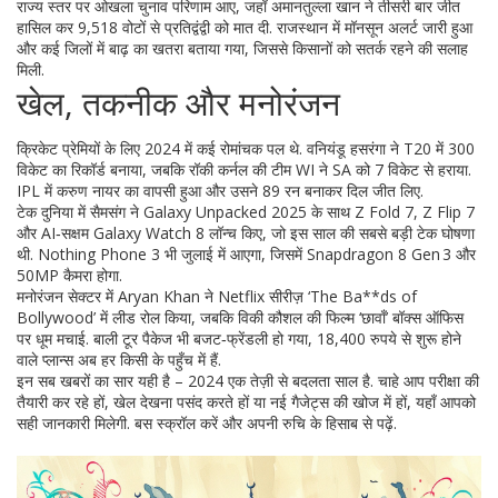
राज्य स्तर पर ओखला चुनाव परिणाम आए, जहाँ अमानतुल्ला खान ने तीसरी बार जीत
हासिल कर 9,518 वोटों से प्रतिद्वंद्वी को मात दी. राजस्थान में मॉनसून अलर्ट जारी हुआ
और कई जिलों में बाढ़ का खतरा बताया गया, जिससे किसानों को सतर्क रहने की सलाह
मिली.
खेल, तकनीक और मनोरंजन
क्रिकेट प्रेमियों के लिए 2024 में कई रोमांचक पल थे. वनियंडू हसरंगा ने T20 में 300
विकेट का रिकॉर्ड बनाया, जबकि रॉकी कर्नल की टीम WI ने SA को 7 विकेट से हराया.
IPL में करुण नायर का वापसी हुआ और उसने 89 रन बनाकर दिल जीत लिए.
टेक दुनिया में सैमसंग ने Galaxy Unpacked 2025 के साथ Z Fold 7, Z Flip 7
और AI‑सक्षम Galaxy Watch 8 लॉन्च किए, जो इस साल की सबसे बड़ी टेक घोषणा
थी. Nothing Phone 3 भी जुलाई में आएगा, जिसमें Snapdragon 8 Gen 3 और
50MP कैमरा होगा.
मनोरंजन सेक्टर में Aryan Khan ने Netflix सीरीज़ ‘The Ba**ds of
Bollywood’ में लीड रोल किया, जबकि विकी कौशल की फिल्म ‘छावाँ’ बॉक्स ऑफिस
पर धूम मचाई. बाली टूर पैकेज भी बजट‑फ्रेंडली हो गया, 18,400 रुपये से शुरू होने
वाले प्लान्स अब हर किसी के पहुँच में हैं.
इन सब खबरों का सार यही है – 2024 एक तेज़ी से बदलता साल है. चाहे आप परीक्षा की
तैयारी कर रहे हों, खेल देखना पसंद करते हों या नई गैजेट्स की खोज में हों, यहाँ आपको
सही जानकारी मिलेगी. बस स्क्रॉल करें और अपनी रुचि के हिसाब से पढ़ें.