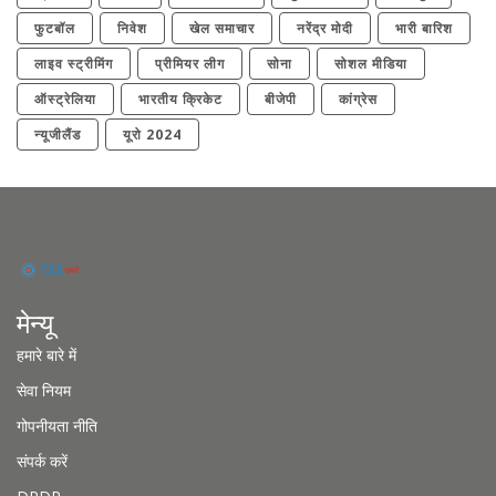
फुटबॉल
निवेश
खेल समाचार
नरेंद्र मोदी
भारी बारिश
लाइव स्ट्रीमिंग
प्रीमियर लीग
सोना
सोशल मीडिया
ऑस्ट्रेलिया
भारतीय क्रिकेट
बीजेपी
कांग्रेस
न्यूजीलैंड
यूरो 2024
मेन्यू
हमारे बारे में
सेवा नियम
गोपनीयता नीति
संपर्क करें