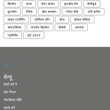
क्रिकेट
भारत
शेयर बाजार
फुटबॉल मैच
बॉलीवुड
फुटबॉल
निवेश
खेल समाचार
नरेंद्र मोदी
भारी बारिश
लाइव स्ट्रीमिंग
प्रीमियर लीग
सोना
सोशल मीडिया
ऑस्ट्रेलिया
भारतीय क्रिकेट
बीजेपी
कांग्रेस
न्यूजीलैंड
यूरो 2024
मेन्यू
हमारे बारे में
सेवा नियम
गोपनीयता नीति
संपर्क करें