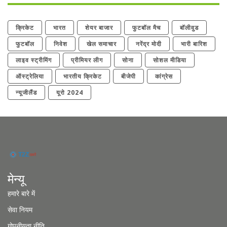
क्रिकेट
भारत
शेयर बाजार
फुटबॉल मैच
बॉलीवुड
फुटबॉल
निवेश
खेल समाचार
नरेंद्र मोदी
भारी बारिश
लाइव स्ट्रीमिंग
प्रीमियर लीग
सोना
सोशल मीडिया
ऑस्ट्रेलिया
भारतीय क्रिकेट
बीजेपी
कांग्रेस
न्यूजीलैंड
यूरो 2024
मेन्यू
हमारे बारे में
सेवा नियम
गोपनीयता नीति