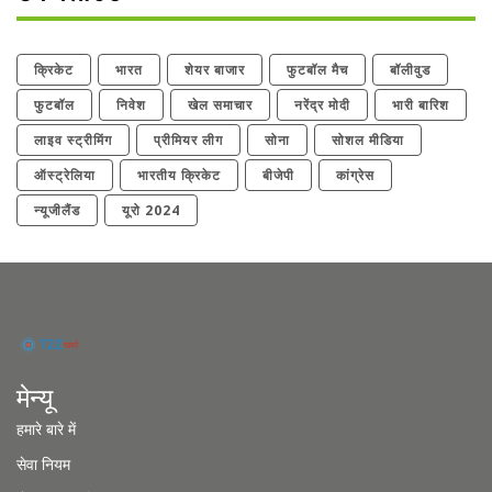
क्रिकेट
भारत
शेयर बाजार
फुटबॉल मैच
बॉलीवुड
फुटबॉल
निवेश
खेल समाचार
नरेंद्र मोदी
भारी बारिश
लाइव स्ट्रीमिंग
प्रीमियर लीग
सोना
सोशल मीडिया
ऑस्ट्रेलिया
भारतीय क्रिकेट
बीजेपी
कांग्रेस
न्यूजीलैंड
यूरो 2024
मेन्यू
हमारे बारे में
सेवा नियम