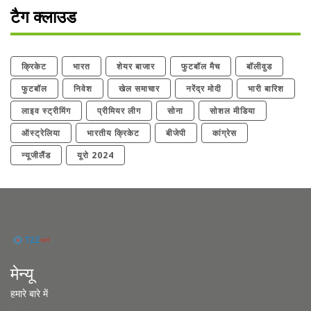
टैग क्लाउड
क्रिकेट
भारत
शेयर बाजार
फुटबॉल मैच
बॉलीवुड
फुटबॉल
निवेश
खेल समाचार
नरेंद्र मोदी
भारी बारिश
लाइव स्ट्रीमिंग
प्रीमियर लीग
सोना
सोशल मीडिया
ऑस्ट्रेलिया
भारतीय क्रिकेट
बीजेपी
कांग्रेस
न्यूजीलैंड
यूरो 2024
मेन्यू
हमारे बारे में