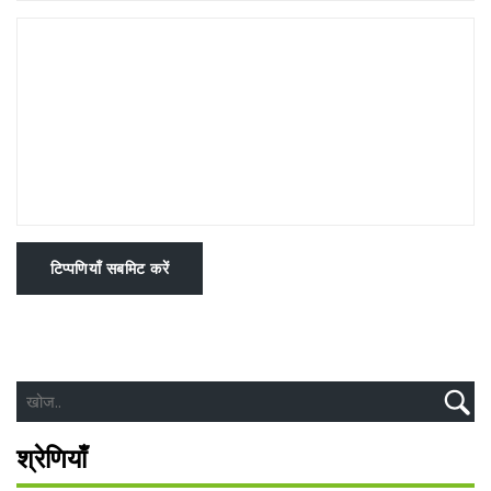
टिप्पणियाँ सबमिट करें
श्रेणियाँ