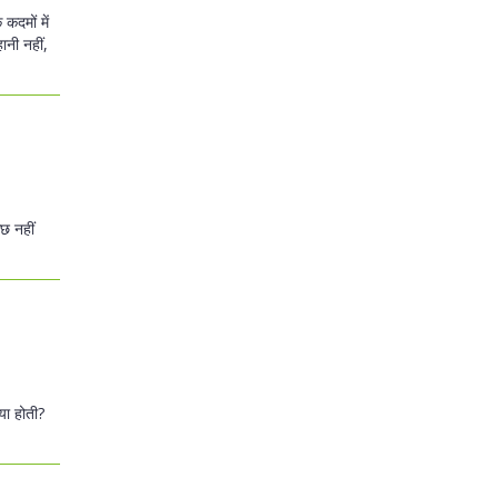
कदमों में
ानी नहीं,
छ नहीं
या होती?