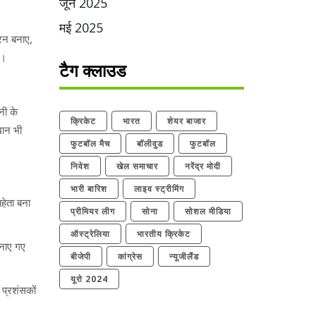
जून 2025
मई 2025
 रन बनाए,
ी।
टैग क्लाउड
नी के
क्रिकेट
भारत
शेयर बाजार
खान भी
फुटबॉल मैच
बॉलीवुड
फुटबॉल
निवेश
खेल समाचार
नरेंद्र मोदी
भारी बारिश
लाइव स्ट्रीमिंग
हेता बना
प्रीमियर लीग
सोना
सोशल मीडिया
ऑस्ट्रेलिया
भारतीय क्रिकेट
बनाए गए
बीजेपी
कांग्रेस
न्यूजीलैंड
यूरो 2024
प्रशंसकों