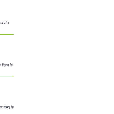
 अब लोग
े दिमाग के
ौन बॉलर के